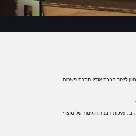
(איננשטיין אודיו) הוקמה ע"י Volker Bohlmeier ו-Rolf Weller בגרמניה בשנת 1988 עם חזון ליצור חברת אודיו חסרת פשרות
ב , ואיכות הבניה והגימור של מוצרי