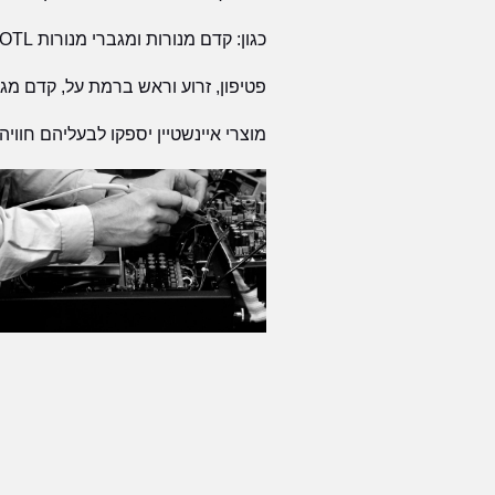
כגון: קדם מנורות ומגברי מנורות OTL, מגברי הייבריד משולבים טרנזיסטורים ומנורות,
פטיפון, זרוע וראש ברמת על, קדם מגב
מוצרי איינשטיין יספקו לבעליהם חוויה