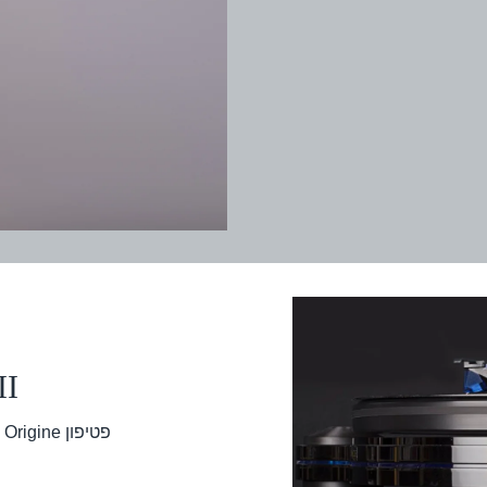
II
פטיפון Origine מבית ORACLE. מוצר פרימיום במחיר משתלם ונוח