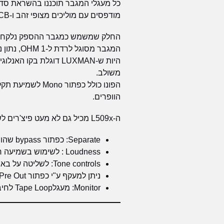
מודפסים עם מוליכים מצופי זהב ו-PCB איכותי נגד סדקים שבהחלט לא תמצאו במגברים אחרים.
החלק שמשמש כמגבר ההספק נלקח מהדגם M700u עם ארבעה צמדי טרנזיסטורים בטופולוגיית PP לקבלת זרם גב
המגבר מ
משולב.
הוופרים.
ה-L509x מכיל גם לא מעט פיצ'רים לשילוב עם מערכות לקולנוע ביתי, או סאב וופרים חיצוניים.
Separate: כפתור bypass שהופך את המגבר למגבר הספק בלחיצת שלט.
Loudness : לשימוש בשמיעה חרישית בשעות הקטנות של הלילה.
Tone controls: לשליטה על באס וטרבל, במיוחד כשיש מגבלות אקוסטיות בחדר
ניתן למעקף ע"י כפתור Line Straight Pre Out: בעיקר לחיבור סאב וופרים
Monitor: מעגלTape Loop לחיבור