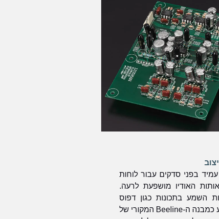
צוב
שימוש ב-Peel coat PCB עמיד בפני סדקים עבור לוחות
ותות האודיו מושפעת לרעה.
ות השמע בתכונות כגון דפוס
החיווט הישיר ללא זווית, הידוע כמבנה ה-Beeline המקורי של