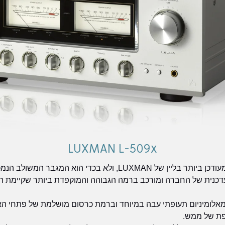
LUXMAN L-509x
קבלו את ה-L509x, המגבר הבכיר והמעודכן ביותר בליין של LUXMAN, ו
דכנית של החברה ומורכב ברמה הגבוהה והמוקפדת ביותר שקיימת הי
מאלומיניום תעופתי עבה במיוחד וברמת כרסום מושלמת של פתחי האוו
פת של ממש.