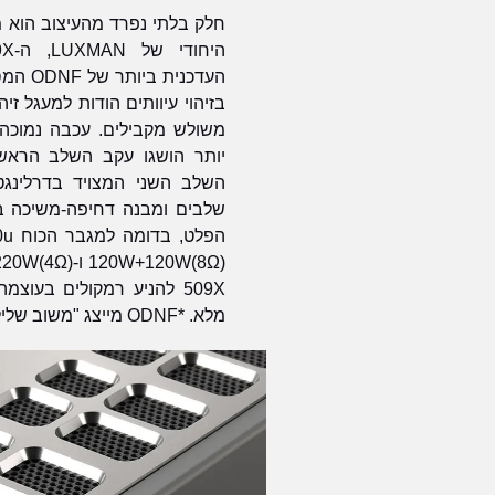
העדכנית
בזיהוי עיוותים הודות למעגל זי
משולש מקבילים. עכבה נמוכה 
יותר הושגו עקב השלב הראשו
509X להניע רמקולים בעוצמ
מלא. *ODNF מייצג "משוב שלילי עיוות בלבד".