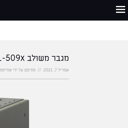
מגבר משולב LUXMAN L-509x
אפריל 7, 2021
//
פורסם על ידי אודיופר