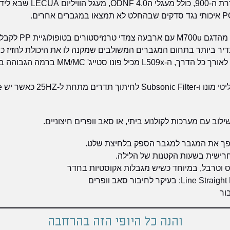
כל מעגלי המגבר תוכננו בהשר
וה ודמפינג פקטור 370.
סוגל לרדת ל-OHM 1, נתון נדיר ביותר בתחום המגברים המשולבים שמקנה לו את היכולת 
היות ש-LUXMAN דוגלת בקו האנלוגי לאורך כל ה
והנה כל היופי הזה בהרחבה