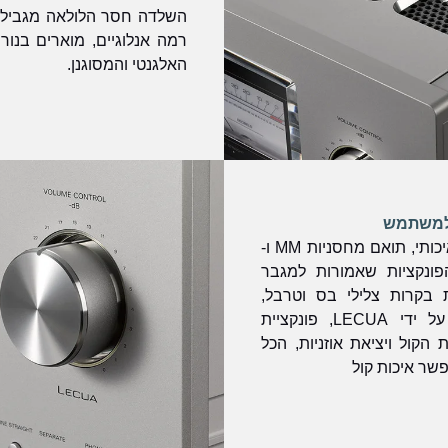
השלדה חסר הלולאה מגביל 
רמה אנלוגיים, מוארים בנור
האלגנטי והמסוגנן.
 למשתמש
ה-L-509X מצויד במגבר פונו איכותי, תואם מחסניות MM ו-
פונקציות שאמורות למגבר
 בקרות צלילי בס וטרבל,
התאמת איזון L/R הנשלטת על ידי LECUA, פונקציית
קול ויציאת אוזניות, הכל
שר איכות קול