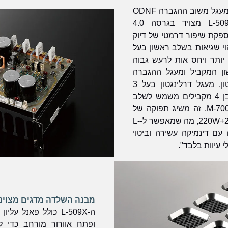
חלק בלתי נפרד מהעיצוב הוא מעגל משוב ההגברה ODNF
היחודי של LUXMAN, ה-L-509X מצויד בגרסה 4.0
 ביותר של ODNF המספקת שיפור דרמטי של דיוק
הוי שגיאות בשלב ראשון בעל
יותר ויחס אות לרעש גבוה
ן המקביל ומעגל ההגברה
השלב השני המצויד בדרלינגטון. מעגל דרלינגטון בעל 3
שלבים ומבנה דחיפה-משיכה בן 4 מקבילים משמש לשלב
הפלט, בדומה למגבר הכוח M-700u. זה משיג תפוקה של
120W+120W(8Ω) ו-220W+220W(4Ω), מה שמאפשר ל-L-
ה עם דינמיקה עשירה וביטוי
מבנה השלדה מדגים מצוינו
ה-L-509X כולל פאנל 
ופתח אוורור מורחב כדי 