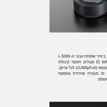
מעגל אספקת החשמל היציב ביותר שפותח עבור ה-L-509X
כולל שנאי כוח מסוג EI 600 VA וקבלים חוסמי קיבולת
גדולים של ערוץ שמאל וימין עצמאי (10,000μFx4 לכל ערוץ).
 זה מבטיח שיחידת אספקת
ומס.