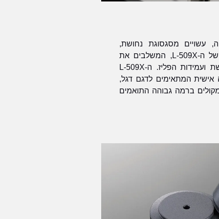
ת גבוהה, עשויים מסגסוגת נחושת,
משמשים לכניסות LINE-1 של ה-L-509X, המשלבים את
המוליכות המועילה של נחושת ועמידות הפליז. ה-L-509X
 אישית המתאימים לדגם דגל,
רמקולים ברמה גבוהה התואמים