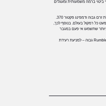
את סדרת ה-900, כולל מעגלי הODNF 4.0, מעגל הוויליום LECUA שבא לידי ביטוי ברמה משמעותית ומעגלים
להזיז כמעט כל רמקול בעולם. בנוסף לכך,
דרך, ה-L509x מכיל פונו סטייג' MM/MC ברמה הגבוהה ביותר שתשמעו אי פעם במגבר
הפונו כולל כפתור Mono לשמיעת תקליטי מונו ו-Subsonic Filter לחיתוך תדרים מתחת ל-25HZ כאשר יש Rumble גבוה – למניעת רעידת